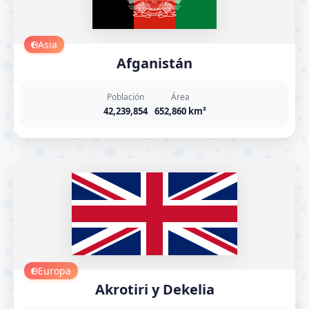
Asia
Afganistán
Población
Área
42,239,854
652,860 km²
Europa
Akrotiri y Dekelia