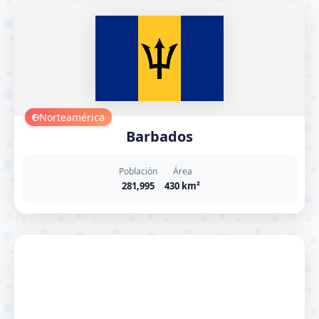
Norteamérica
Barbados
Población
Área
281,995
430 km²