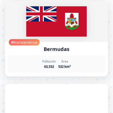
Norteamérica
Bermudas
Población
Área
63,532
532 km²