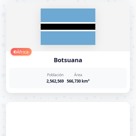
África
Botsuana
Población
Área
2,562,569
566,730 km²