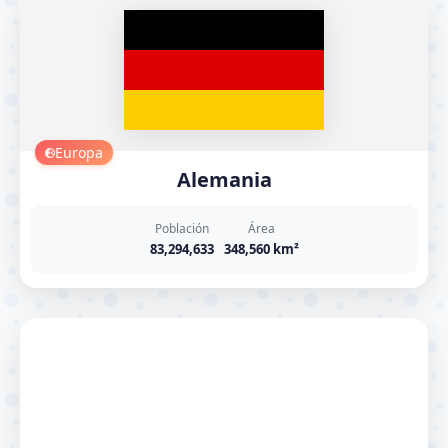
Europa
Alemania
Población
Área
83,294,633
348,560 km²