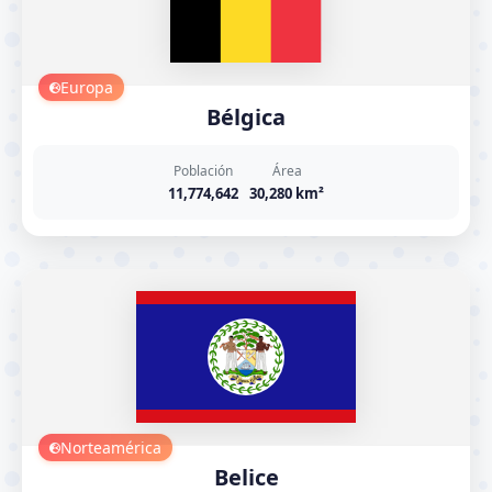
Europa
Bélgica
Población
Área
11,774,642
30,280 km²
Norteamérica
Belice