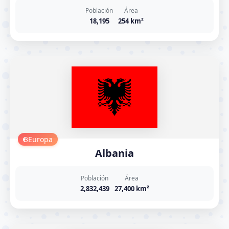
Población
Área
18,195
254 km²
Europa
Albania
Población
Área
2,832,439
27,400 km²