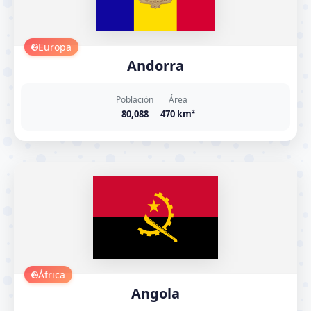
Europa
Andorra
Población
Área
80,088
470 km²
África
Angola