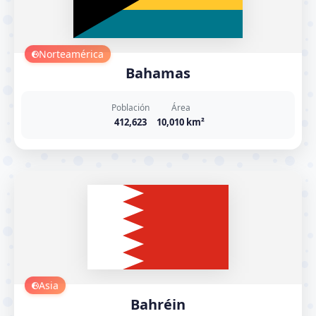
Norteamérica
Bahamas
Población
Área
412,623
10,010 km²
Asia
Bahréin