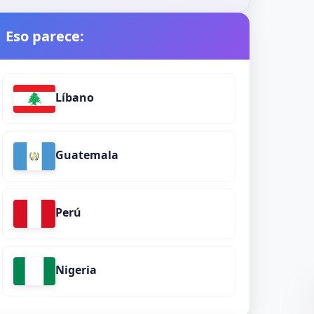
Eso parece:
Líbano
Guatemala
Perú
Nigeria