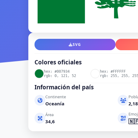
SVG
Colores oficiales
hex: #007934
hex: #FFFFFF
rgb: 0, 121, 52
rgb: 255, 255, 25
Información del país
Continente
Pobl
Oceanía
2,18
Emoj
Área
🇳
34,6