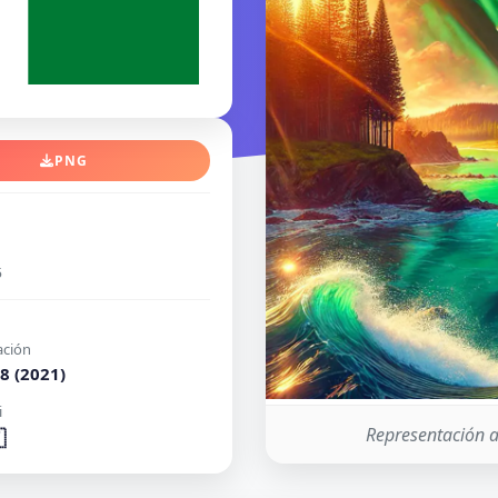
PNG
5
ación
8 (2021)
i
Representación ar
