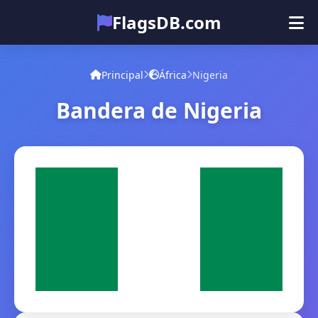
FlagsDB.com
Principal
Todos los países
Cuestionario
Principal
África
Nigeria
Emoji
Bandera de Nigeria