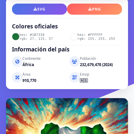
SVG
PNG
Colores oficiales
hex: #1B7339
hex: #FFFFFF
rgb: 27, 115, 57
rgb: 255, 255, 255
Información del país
Continente
Población
África
232,679,478 (2024)
Área
Emoji
910,770
🇳🇬