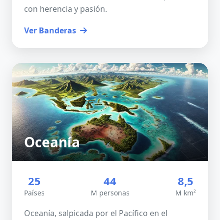
con herencia y pasión.
Ver Banderas
Oceanía
25
44
8,5
Países
M personas
M km²
Oceanía, salpicada por el Pacífico en el