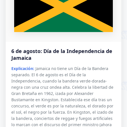
6 de agosto: Día de la Independencia de
Jamaica
Explicación:
Jamaica no tiene un Día de la Bandera
separado. El 6 de agosto es el Día de la
Independencia, cuando la bandera verde-dorada-
negra con una cruz ondea alta. Celebra la libertad de
Gran Bretaña en 1962, izada por Alexander
Bustamante en Kingston. Establecida ese día tras un
concurso, el verde es por la naturaleza, el dorado por
el sol, el negro por la fuerza. En Kingston, el izado de
la bandera, conciertos de reggae y fuegos artificiales
lo marcan con el discurso del primer ministro (ahora