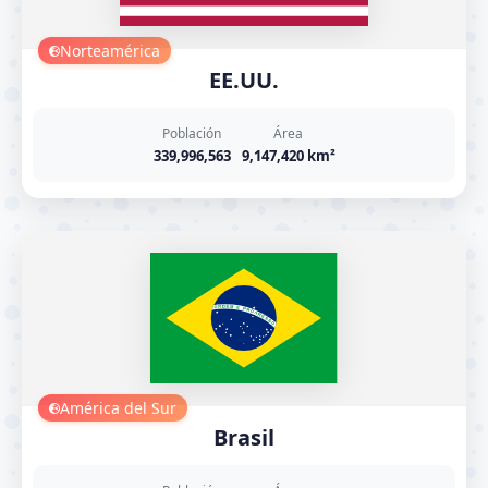
Norteamérica
EE.UU.
Población
Área
339,996,563
9,147,420 km²
América del Sur
Brasil