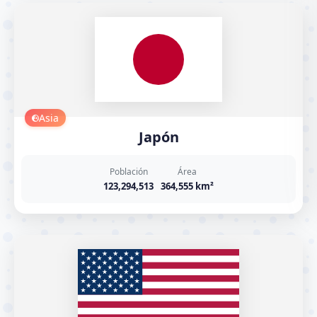
Asia
Japón
Población
Área
123,294,513
364,555 km²