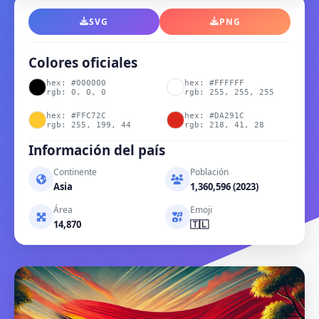
SVG
PNG
Colores oficiales
hex: #000000
hex: #FFFFFF
rgb: 0, 0, 0
rgb: 255, 255, 255
hex: #FFC72C
hex: #DA291C
rgb: 255, 199, 44
rgb: 218, 41, 28
Información del país
Continente
Población
Asia
1,360,596 (2023)
Área
Emoji
14,870
🇹🇱