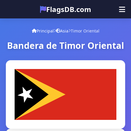
FlagsDB.com
Principal
Todos los países
Cuestionario
Principal
Asia
Timor Oriental
Emoji
Bandera de Timor Oriental