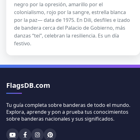
negro por la opresión, amarillo por el
colonialismo, rojo por la sangre, estrella blanca
por la paz— data de 1975. En Dili, desfiles e izado
de bandera cerca del Palacio de Gobierno, más
danzas “tei”, celebran la resiliencia. Es un día
festivo.
FlagsDB.com
Tu guía completa sobre banderas de todo el mundo.
Explora, aprende y pon a prueba tus conocimientos
sobre banderas nacionales y sus significados.