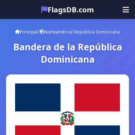
FlagsDB.com
Principal
Todos los países
Cuestionario
Principal
Norteamérica
República Dominicana
Emoji
Bandera de la República
Dominicana