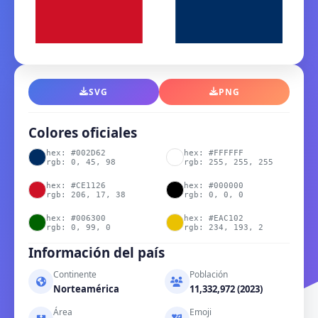
SVG
PNG
Colores oficiales
hex: #002D62
hex: #FFFFFF
rgb: 0, 45, 98
rgb: 255, 255, 255
hex: #CE1126
hex: #000000
rgb: 206, 17, 38
rgb: 0, 0, 0
hex: #006300
hex: #EAC102
rgb: 0, 99, 0
rgb: 234, 193, 2
Información del país
Continente
Población
Norteamérica
11,332,972 (2023)
Área
Emoji