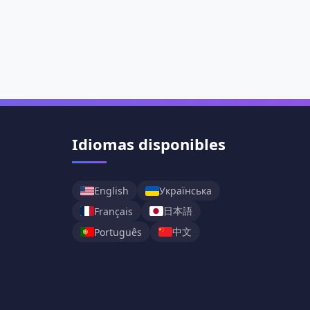
Idiomas disponibles
English
Українська
日本語
Français
中文
Português