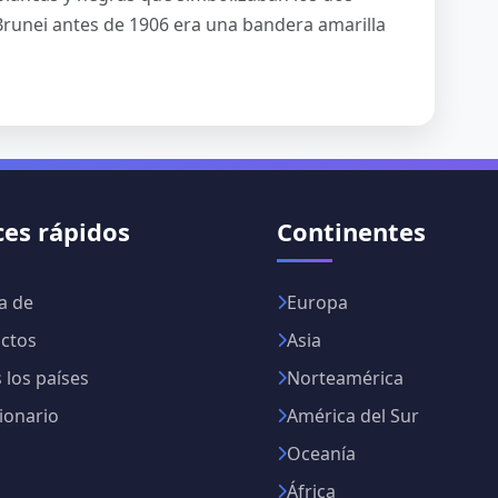
Brunei antes de 1906 era una bandera amarilla
ces rápidos
Continentes
a de
Europa
ctos
Asia
 los países
Norteamérica
ionario
América del Sur
Oceanía
África