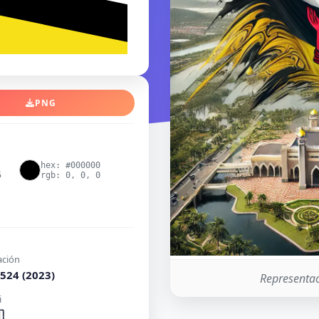
PNG
hex: #000000
5
rgb: 0, 0, 0
ación
524 (2023)
Representac
i
