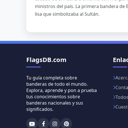
ministros del país. La primera bandera de 
lisa que simbolizaba al Sultán.
FlagsDB.com
Enla
Tu guía completa sobre
Acerc
banderas de todo el mundo.
Conta
Explora, aprende y pon a prueba
tus conocimientos sobre
Todos
banderas nacionales y sus
Cuest
significados.