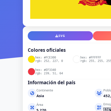
SVG
Colores oficiales
hex: #FCE300
hex: #FFFFFF
rgb: 252, 227, 0
rgb: 255, 255, 25
hex: #EF3340
rgb: 239, 51, 64
Información del país
Continente
Pobl
Asia
452,
Emoj
Área
🇧
5,270