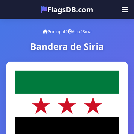
FlagsDB.com
Principal
Todos los países
Cuestionario
Principal
Asia
Siria
Emoji
Bandera de Siria