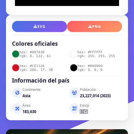
SVG
PNG
Colores oficiales
hex: #007A3D
hex: #FFFFFF
rgb: 0, 122, 61
rgb: 255, 255, 255
hex: #CE1126
hex: #000000
rgb: 206, 17, 38
rgb: 0, 0, 0
Información del país
Continente
Población
Asia
23,227,014 (2023)
Área
Emoji
183,630
🇸🇾