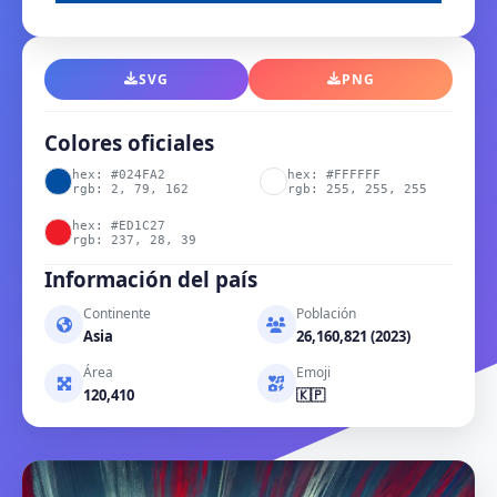
SVG
PNG
Colores oficiales
hex: #024FA2
hex: #FFFFFF
rgb: 2, 79, 162
rgb: 255, 255, 255
hex: #ED1C27
rgb: 237, 28, 39
Información del país
Continente
Población
Asia
26,160,821 (2023)
Área
Emoji
120,410
🇰🇵