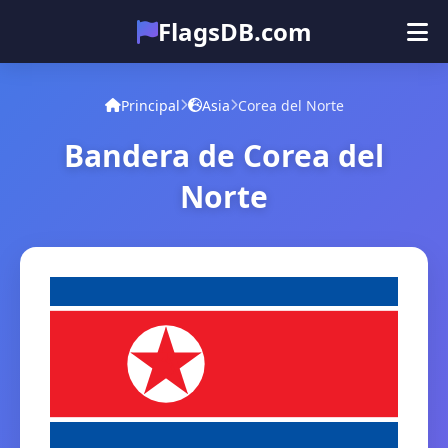
FlagsDB.com
Principal
Todos los países
Cuestionario
Principal
Asia
Corea del Norte
Emoji
Bandera de Corea del
Norte