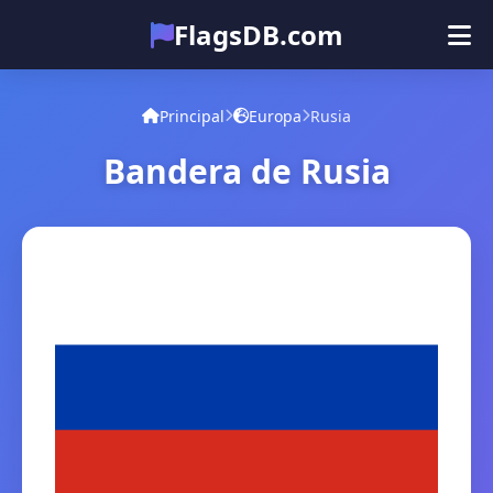
FlagsDB.com
Principal
Todos los países
Cuestionario
Principal
Europa
Rusia
Emoji
Bandera de Rusia