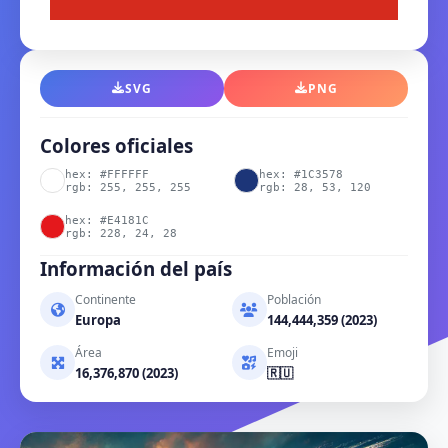
SVG
PNG
Colores oficiales
hex: #FFFFFF
hex: #1C3578
rgb: 255, 255, 255
rgb: 28, 53, 120
hex: #E4181C
rgb: 228, 24, 28
Información del país
Continente
Población
Europa
144,444,359 (2023)
Área
Emoji
16,376,870 (2023)
🇷🇺