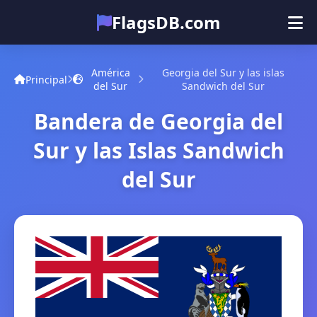
FlagsDB.com
Principal
Todos los países
Cuestionario
América
Georgia del Sur y las islas
Principal
del Sur
Sandwich del Sur
Emoji
Bandera de Georgia del
Sur y las Islas Sandwich
del Sur