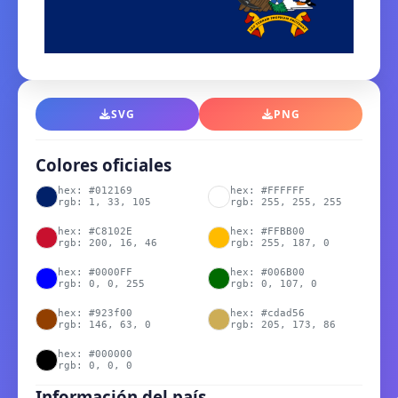
SVG
PNG
Colores oficiales
hex: #012169
hex: #FFFFFF
rgb: 1, 33, 105
rgb: 255, 255, 255
hex: #C8102E
hex: #FFBB00
rgb: 200, 16, 46
rgb: 255, 187, 0
hex: #0000FF
hex: #006B00
rgb: 0, 0, 255
rgb: 0, 107, 0
hex: #923f00
hex: #cdad56
rgb: 146, 63, 0
rgb: 205, 173, 86
hex: #000000
rgb: 0, 0, 0
Información del país