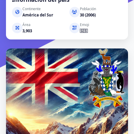
Continente
Población
América del Sur
30 (2006)
Área
Emoji
3,903
🇬🇸