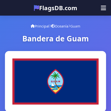
FlagsDB.com
Principal
Todos los países
Cuestionario
Principal
Oceanía
Guam
Emoji
Bandera de Guam