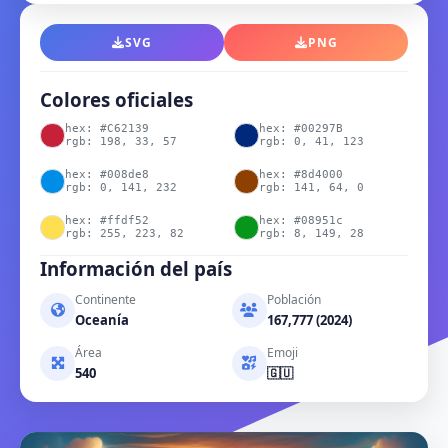
SVG
PNG
Colores oficiales
hex: #C62139
hex: #00297B
rgb: 198, 33, 57
rgb: 0, 41, 123
hex: #008de8
hex: #8d4000
rgb: 0, 141, 232
rgb: 141, 64, 0
hex: #ffdf52
hex: #08951c
rgb: 255, 223, 82
rgb: 8, 149, 28
Información del país
Continente
Población
Oceanía
167,777 (2024)
Área
Emoji
540
🇬🇺