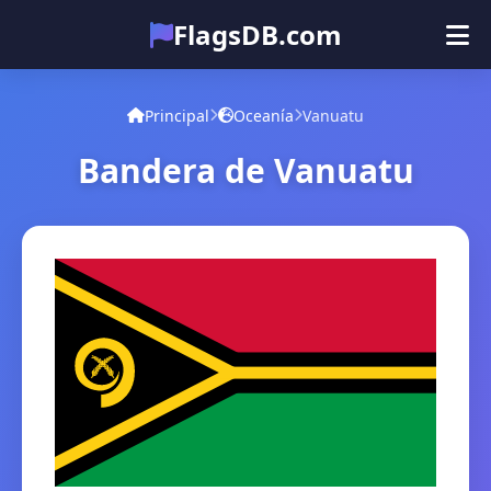
FlagsDB.com
Principal
Todos los países
Cuestionario
Principal
Oceanía
Vanuatu
Emoji
Bandera de Vanuatu