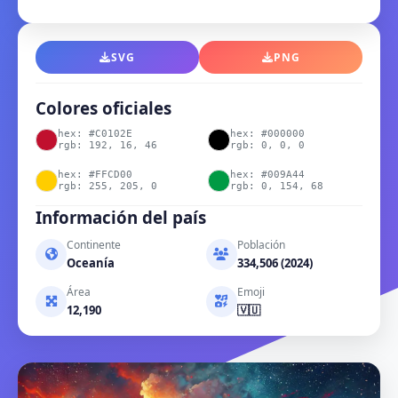
SVG
PNG
Colores oficiales
hex: #C0102E
hex: #000000
rgb: 192, 16, 46
rgb: 0, 0, 0
hex: #FFCD00
hex: #009A44
rgb: 255, 205, 0
rgb: 0, 154, 68
Información del país
Continente
Población
Oceanía
334,506 (2024)
Área
Emoji
12,190
🇻🇺