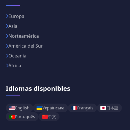
Europa
Asia
Norteamérica
América del Sur
Oceanía
África
Idiomas disponibles
日本語
English
Українська
Français
中文
Português