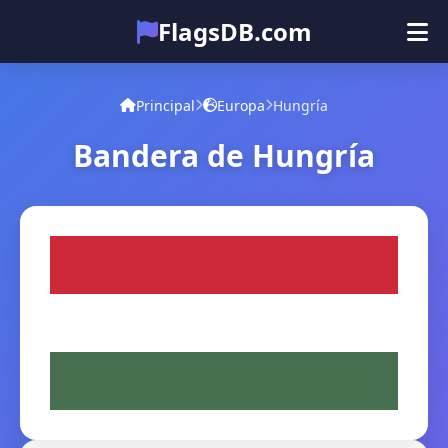
FlagsDB.com
Principal
Todos los países
Cuestionario
Principal
Europa
Hungría
Emoji
Bandera de Hungría