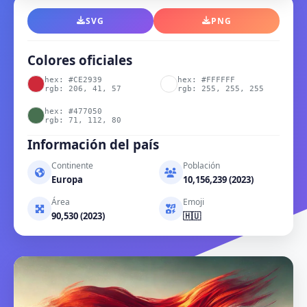
SVG
PNG
Colores oficiales
hex: #CE2939
hex: #FFFFFF
rgb: 206, 41, 57
rgb: 255, 255, 255
hex: #477050
rgb: 71, 112, 80
Información del país
Continente
Población
Europa
10,156,239 (2023)
Área
Emoji
90,530 (2023)
🇭🇺