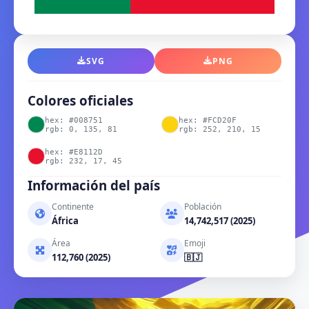
SVG
PNG
Colores oficiales
hex: #008751
hex: #FCD20F
rgb: 0, 135, 81
rgb: 252, 210, 15
hex: #E8112D
rgb: 232, 17, 45
Información del país
Continente
Población
África
14,742,517 (2025)
Área
Emoji
112,760 (2025)
🇧🇯