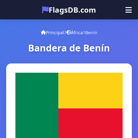
FlagsDB.com
Principal
Todos los países
Cuestionario
Principal
África
Benín
Emoji
Bandera de Benín